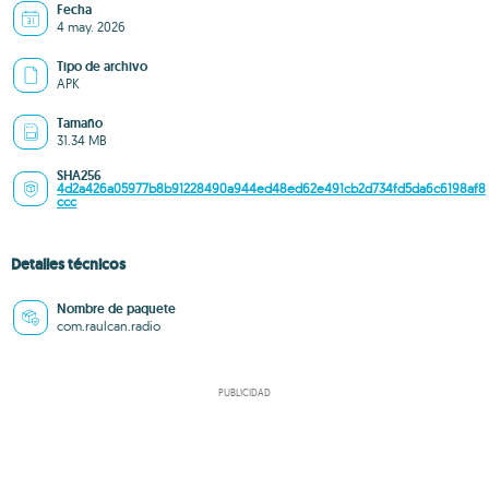
Fecha
4 may. 2026
Tipo de archivo
APK
Tamaño
31.34 MB
SHA256
4d2a426a05977b8b91228490a944ed48ed62e491cb2d734fd5da6c6198af8
ccc
Detalles técnicos
Nombre de paquete
com.raulcan.radio
PUBLICIDAD