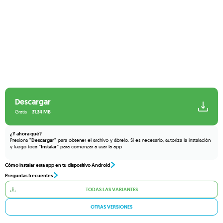
Descargar
Gratis
31.34 MB
¿Y ahora qué?
Presiona
"Descargar"
para obtener el archivo y ábrelo. Si es necesario, autoriza la instalación
y luego toca
"Instalar"
para comenzar a usar la app
Cómo instalar esta app en tu dispositivo Android
Preguntas frecuentes
TODAS LAS VARIANTES
OTRAS VERSIONES