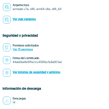
Arquitectura
armeabi-v7a, x86, arm64-v8a, x86_64
Ver más variantes
Seguridad y privacidad
Permisos solicitados
Ver 15 permisos
Firma del certificado
44ab0be8e9ffec1cc4530bc1b3a067ad
Ver informe de seguridad y antivirus
Información de descarga
Descargas
14