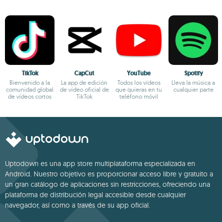
TikTok
CapCut
YouTube
Spotify
Bienvenido a la
La app de edición
Todos los vídeos
Lleva la música a
comunidad global
de vídeo oficial de
que quieras en tu
cualquier parte
de vídeos cortos
TikTok
teléfono móvil
Uptodown es una app store multiplataforma especializada en
Android. Nuestro objetivo es proporcionar acceso libre y gratuito a
un gran catálogo de aplicaciones sin restricciones, ofreciendo una
plataforma de distribución legal accesible desde cualquier
navegador, así como a través de su app oficial.