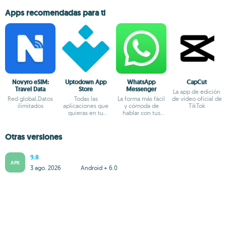
Apps recomendadas para ti
Novyro eSIM:
Uptodown App
WhatsApp
CapCut
Travel Data
Store
Messenger
La app de edición
Red global,Datos
Todas las
La forma más fácil
de vídeo oficial de
ilimitados
aplicaciones que
y cómoda de
TikTok
quieras en tu
hablar con tus
terminal Android
amigos
Otras versiones
9.8
APK
3 ago. 2026
Android + 6.0