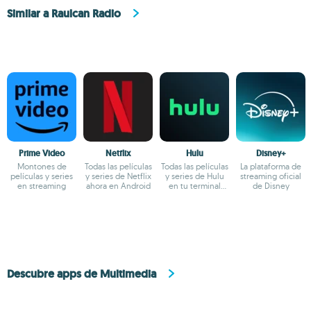
Similar a Raulcan Radio
Prime Video
Netflix
Hulu
Disney+
Montones de
Todas las películas
Todas las películas
La plataforma de
películas y series
y series de Netflix
y series de Hulu
streaming oficial
en streaming
ahora en Android
en tu terminal
de Disney
Android
Descubre apps de Multimedia